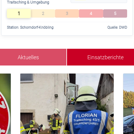
Traitsching & Umgebung
1
2
3
4
5
Station: Schorndorf-Knöbling
Quelle: DWD
Aktuelles
Einsatzberichte