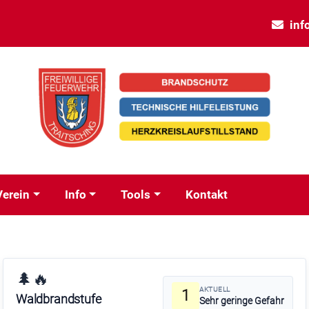
inf
Verein
Info
Tools
Kontakt
🌲🔥
AKTUELL
1
Waldbrandstufe
Sehr geringe Gefahr