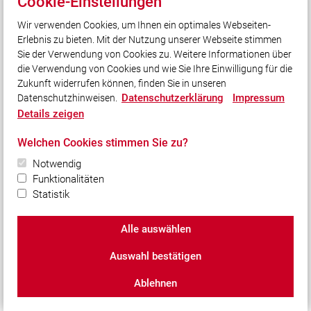
Cookie-Einstellungen
Landkreis Cham
Wir verwenden Cookies, um Ihnen ein optimales Webseiten-
ADAC Luftrettung
Erlebnis zu bieten. Mit der Nutzung unserer Webseite stimmen
DRF Luftrettung
Sie der Verwendung von Cookies zu. Weitere Informationen über
Datenschutz Social Media
die Verwendung von Cookies und wie Sie Ihre Einwilligung für die
Zukunft widerrufen können, finden Sie in unseren
Datenschutzerklärung
Impressum
Datenschutzhinweisen.
Social Media
Details zeigen
Auch unterwegs immer auf dem Laufenden bleiben?
Welchen Cookies stimmen Sie zu?
Bleiben Sie mit uns in Kontakt und vernetzen Sie sich
mit uns!
Notwendig
Funktionalitäten
Statistik
Alle auswählen
© 2026 Freiwillige Feuerwehr Traitsching e.V.
Auswahl bestätigen
Impressum
|
Datenschutz
|
Cookie-Einstellungen
Ablehnen