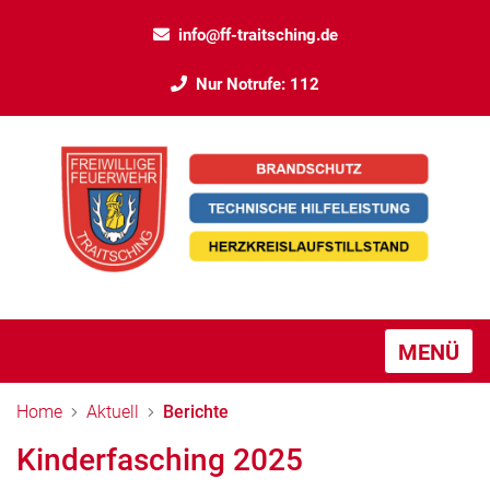
info@ff-traitsching.de
Nur Notrufe: 112
MENÜ
Home
Aktuell
Berichte
Kinderfasching 2025